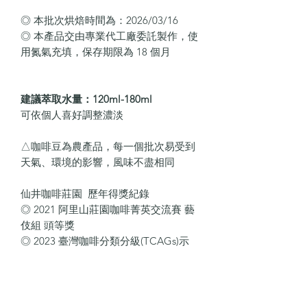
◎ 本批次烘焙時間為：2026/03/16
◎ 本產品交由專業代工廠委託製作，使
用氮氣充填，保存期限為 18 個月
建議萃取水量：120ml-180ml
可依個人喜好調整濃淡
△咖啡豆為農產品，每一個批次易受到
天氣、環境的影響，風味不盡相同
仙井咖啡莊園 歷年得獎紀錄
◎ 2021 阿里山莊園咖啡菁英交流賽 藝
伎組 頭等獎
◎ 2023 臺灣咖啡分類分級(TCAGs)示
範賽 精選
◎ 2024 阿里山莊園咖啡菁英交流賽 日
曬組 金質獎
◎ 2024 永續農村精品咖啡莊園甄選 年