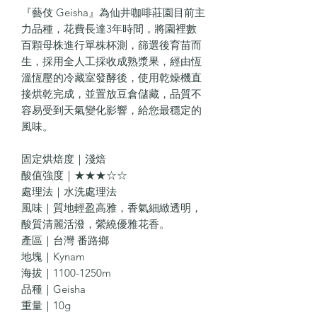
『藝伎 Geisha』為仙井咖啡莊園目前主
力品種，花費長達3年時間，將園裡數
百顆母株進行單株杯測，篩選後育苗而
生，採用全人工採收成熟漿果，經由恆
溫恆壓的冷藏室發酵後，使用乾燥機直
接烘乾完成，並置放豆倉儲藏，品質不
容易受到天氣變化影響，給您最穩定的
風味。
固定烘焙度｜淺焙
酸值強度｜★★★☆☆
處理法｜水洗處理法
風味｜質地輕盈高雅，香氣細緻透明，
酸質清麗活潑，縈繞優雅花香。
產區｜台灣 番路鄉
地塊｜Kynam
海拔｜1100-1250m
品種｜Geisha
重量｜10g