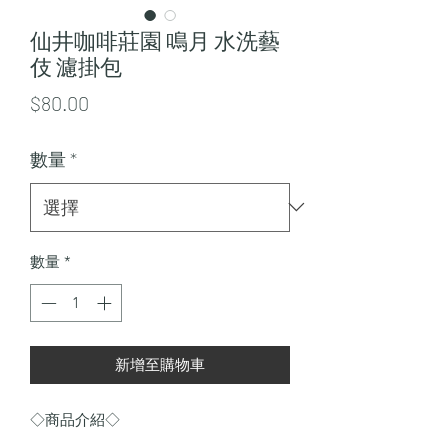
仙井咖啡莊園 鳴月 水洗藝
伎 濾掛包
價
$80.00
格
數量
*
數量
*
新增至購物車
◇商品介紹◇